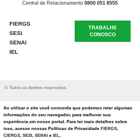
Central de Relacionamento
0800 051 8555
FIERGS
TRABALHE
SESI
CONOSCO
SENAI
IEL
© Todos os direitos reservados.
RELATAR UM PROBLEMA
Ao utilizar o site você concorda que podemos reter algumas
informações do seu navegador, para melhorar sua
AUTO-ATENDIMENTO
experiência em nosso portal. Para ter mais detalhes sobre
isso, acesse nossas Políticas de Privacidade
FIERGS
,
PORTAL DE COMPRAS
CIERGS
,
SESI
,
SENAI
e
IEL
.