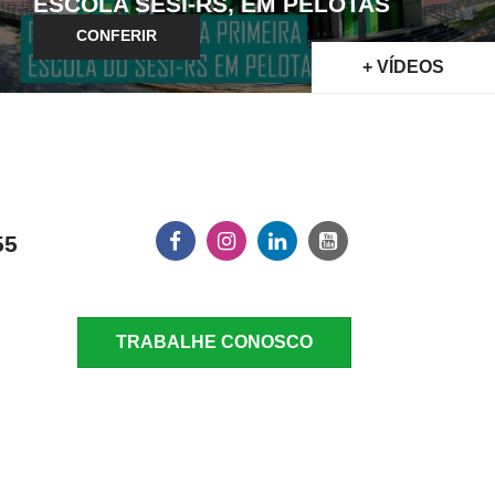
ESCOLA SESI-RS, EM PELOTAS
CONFERIR
+ VÍDEOS
55
TRABALHE CONOSCO