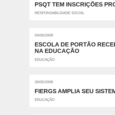
UNIDADES DO SESI
PSQT TEM INSCRIÇÕES P
Locação de Espaços
Encontre nossas unidades.
Parque do SESI
ENSINO MÉDIO
RESPONSABILIDADE SOCIAL
Um lugar onde os alunos são instigados a valorizar
conhecimento para garantir mais oportunidades na
vida profissional.
EVENTOS
04/06/2008
ESCOLA DE PORTÃO RECEB
NA EDUCAÇÃO
EDUCAÇÃO
AMBIENTE MOODLE EJA
AMBIE
Ambiente Moodle EJA
Ambiente
30/05/2008
FIERGS AMPLIA SEU SIST
EDUCAÇÃO