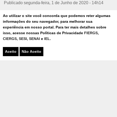
Publicado segunda-feira, 1 de Junho de 2020 - 14h14
Ao utilizar o site você concorda que podemos reter algumas
SINTOMAS
PREVENÇÃO
informações do seu navegador, para melhorar sua
experiência em nosso portal. Para ter mais detalhes sobre
COVID-19
PANDEMIA
isso, acesse nossas Políticas de Privacidade
FIERGS
,
CORONAVIRUS
PROGRAMA
CIERGS
,
SESI
,
SENAI
e
IEL
.
GESTÃO
Aceito
Não Aceito
07/08/2026
TEATRO FIERGS RECEBERÁ MIL
CRIANÇAS E JOVENS PARA
ESPETÁCULO GRATUITO DA
ORQUESTRA VILLA-LOBOS