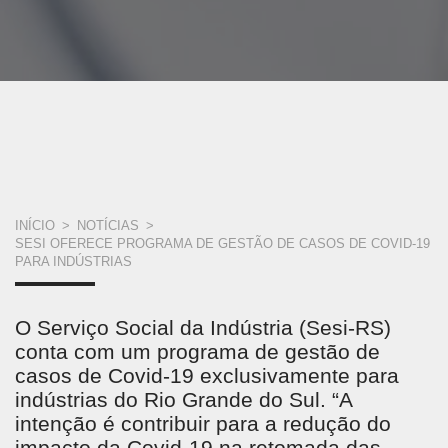
VOCÊ
INÍCIO
>
NOTÍCIAS
>
SESI OFERECE PROGRAMA DE GESTÃO DE CASOS DE COVID-19
ESTÁ
PARA INDÚSTRIAS
AQUI
O Serviço Social da Indústria (Sesi-RS)
conta com um programa de gestão de
casos de Covid-19 exclusivamente para
indústrias do Rio Grande do Sul. “A
intenção é contribuir para a redução do
impacto da Covid-19 na retomada das