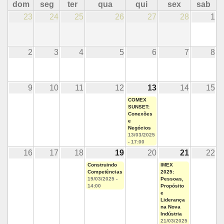
dom
seg
ter
qua
qui
sex
sab
23
24
25
26
27
28
1
2
3
4
5
6
7
8
9
10
11
12
13
14
15
COMEX
SUNSET:
Conexões
e
Negócios
13/03/2025
- 17:00
16
17
18
19
20
21
22
Construindo
IMEX
Competências
2025:
19/03/2025 -
Pessoas,
14:00
Propósito
e
Liderança
na Nova
Indústria
21/03/2025