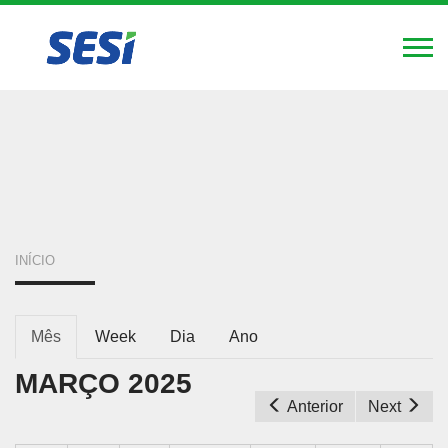
FIERGS
SESI
SENAI
IEL
Alte
Nav
Pular
para
o
conteúdo
principal
VOCÊ
INÍCIO
ESTÁ
ABAS
AQUI
Mês
(aba
Week
Dia
Ano
ativa)
PRIMÁRIAS
MARÇO 2025
Anterior
Next