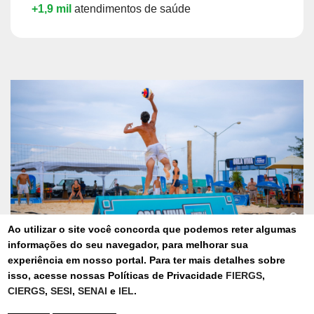
+1,9 mil
atendimentos de saúde
Anterior
Próx
Ao utilizar o site você concorda que podemos reter algumas
informações do seu navegador, para melhorar sua
Orla Viva 2026
experiência em nosso portal. Para ter mais detalhes sobre
isso, acesse nossas Políticas de Privacidade
FIERGS
,
CIERGS
,
SESI
,
SENAI
e
IEL
.