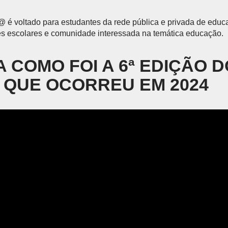
é voltado para estudantes da rede pública e privada de educ
res escolares e comunidade interessada na temática educação.
 COMO FOI A 6ª EDIÇÃO D
 QUE OCORREU EM 2024