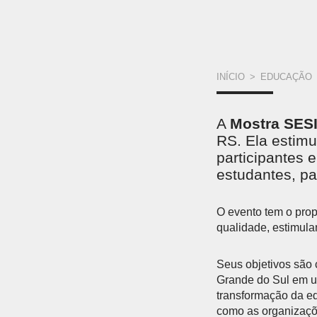
VOCÊ
INÍCIO
>
EDUCAÇÃO
ESTÁ
A
Mostra SES
AQUI
RS. Ela estimu
participantes 
estudantes, pal
O evento tem o prop
qualidade, estimula
Seus objetivos são 
Grande do Sul em um
transformação da ed
como as organizaç