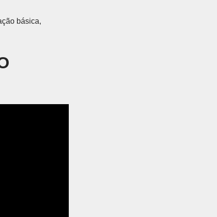
ação básica,
O