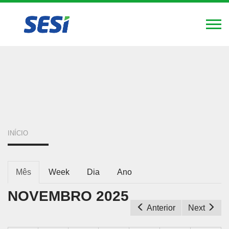
FIERGS
SESI
SENAI
IEL
Alte
Nav
Pular
para
o
conteúdo
principal
VOCÊ
INÍCIO
ESTÁ
ABAS
AQUI
Mês
(aba
Week
Dia
Ano
ativa)
PRIMÁRIAS
NOVEMBRO 2025
Anterior
Next