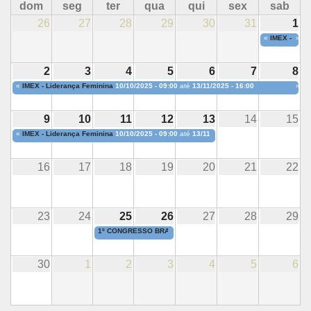
dom
seg
ter
qua
qui
sex
sab
26
27
28
29
30
31
1
«
IMEX - Lide
»
2
3
4
5
6
7
8
«
IMEX - Liderança Feminina
10/10/2025 - 09:00
até
13/11/2025 - 16:00
»
9
10
11
12
13
14
15
«
IMEX - Liderança Feminina
10/10/2025 - 09:00
até
13/11/2025 - 16:00
16
17
18
19
20
21
22
23
24
25
26
27
28
29
1º CONGRESSO BRASILEIRO DE COMÉRCIO EXTERIOR
25/11/
30
1
2
3
4
5
6