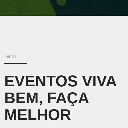
VOCÊ
INÍCIO
ESTÁ
EVENTOS VIVA
AQUI
BEM, FAÇA
MELHOR