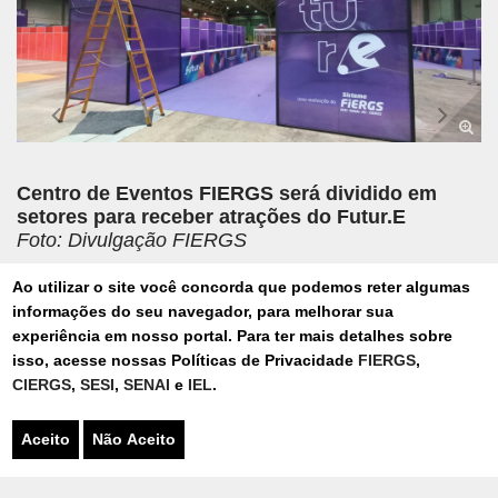
Centro de Eventos FIERGS será dividido em
setores para receber atrações do Futur.E
Foto: Divulgação FIERGS
Ao utilizar o site você concorda que podemos reter algumas
informações do seu navegador, para melhorar sua
experiência em nosso portal. Para ter mais detalhes sobre
isso, acesse nossas Políticas de Privacidade
FIERGS
,
Publicado Terça-feira, 30 de Setembro de 2025 - 14h14
CIERGS
,
SESI
,
SENAI
e
IEL
.
EDUCAÇÃO
Aceito
Não Aceito
TECNOLOGIA E INOVAÇÃO