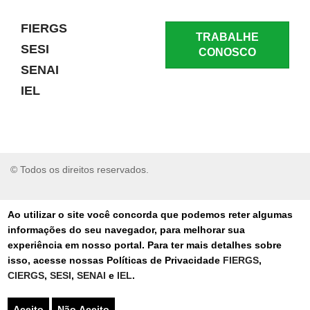
FIERGS
TRABALHE
SESI
CONOSCO
SENAI
IEL
© Todos os direitos reservados.
RELATAR UM PROBLEMA
Ao utilizar o site você concorda que podemos reter algumas
informações do seu navegador, para melhorar sua
AUTO-ATENDIMENTO
experiência em nosso portal. Para ter mais detalhes sobre
isso, acesse nossas Políticas de Privacidade
FIERGS
,
PORTAL DE COMPRAS
CIERGS
,
SESI
,
SENAI
e
IEL
.
TERMOS DE USO
Aceito
Não Aceito