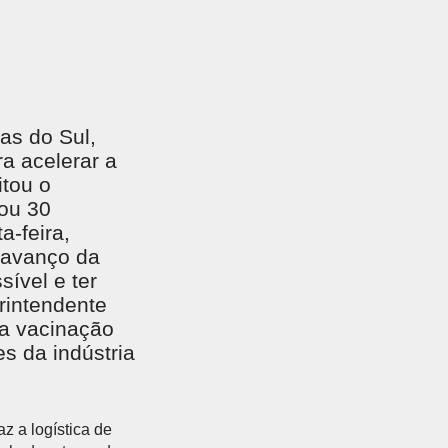
EGADO DAS ENCHENTES DE 2024
AIS SOBRE A SAÚDE
SIMAX Saúde
ias do Sul,
a acelerar a
itou o
zou 30
a-feira,
UNO EJA E ENSINO MÉDIO
o avanço da
ível e ter
rintendente
 a vacinação
s da indústria
z a logística de