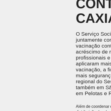
CONT
UNIDADES DO SESI
Locação de Espaços
Encontre nossas unidades.
Parque do SESI
ENSINO MÉDIO
CAXI
Um lugar onde os alunos são instigados a valorizar
conhecimento para garantir mais oportunidades na
vida profissional.
EVENTOS
O Serviço Soci
juntamente com
vacinação cont
acréscimo de n
profissionais e
AMBIENTE MOODLE EJA
AMBIE
aplicaram mais
Ambiente Moodle EJA
Ambiente
vacinação, a f
mais segurança
regional do Se
também em São
em Pelotas e 
Além de coordenar o