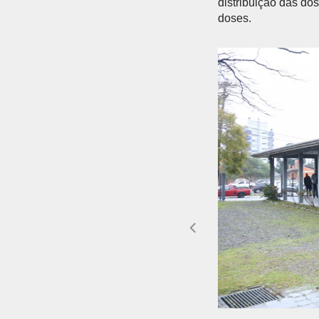
distribuição das do
doses.
Anterior