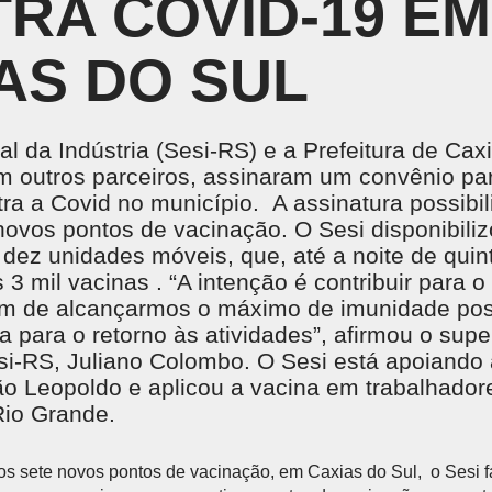
RA COVID-19 EM
Treinamentos em NR
CENTRAL DO CREDENCIADO
L
Acervo Virtual
Locação de Espaços
INSTITUTO SESI DE FORMAÇÃO DE
AS DO SUL
M
PROFESSORES
 o
SE
Um espaço pensado para potencializar a gestão e
formação educacional, com base em pesquisa,
al da Indústria (Sesi-RS) e a Prefeitura de Cax
análise de dados, tecnologia e aprendizagem ativa.
 outros parceiros, assinaram um convênio par
ra a Covid no município. A assinatura possibil
ovos pontos de vacinação. O Sesi disponibili
 dez unidades móveis, que, até a noite de quint
NTE DE APRENDIZAGEM LMS
PORTAL DO AL
 3 mil vacinas . “A intenção é contribuir para 
 de Aprendizagem LMS
im de alcançarmos o máximo de imunidade poss
 para o retorno às atividades”, afirmou o supe
si-RS, Juliano Colombo. O Sesi está apoiando
 Leopoldo e aplicou a vacina em trabalhadore
Rio Grande.
s sete novos pontos de vacinação, em Caxias do Sul, o Sesi fa