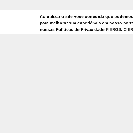
Ao utilizar o site você concorda que podemo
para melhorar sua experiência em nosso portal
nossas Políticas de Privacidade
FIERGS
,
CIE
31/07/2026
SISTEMA FIERGS APRESENTA
SOLUÇÕES PARA A INDÚSTRIA
MOVELEIRA NA MOVELSUL BRASIL
FEIRA
ASSINE NOSSA