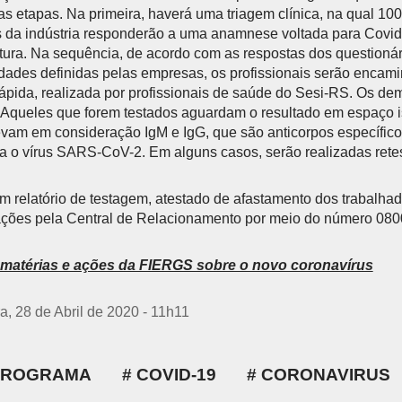
 etapas. Na primeira, haverá uma triagem clínica, na qual 10
s da indústria responderão a uma anamnese voltada para Covid
tura. Na sequência, de acordo com as respostas dos questionár
idades definidas pelas empresas, os profissionais serão encam
ápida, realizada por profissionais de saúde do Sesi-RS. Os de
. Aqueles que forem testados aguardam o resultado em espaço i
evam em consideração IgM e IgG, que são anticorpos específic
a o vírus SARS-CoV-2. Em alguns casos, serão realizadas rete
um relatório de testagem, atestado de afastamento dos trabalha
mações pela Central de Relacionamento por meio do número 080
s matérias e ações da FIERGS sobre o novo coronavírus
a, 28 de Abril de 2020 - 11h11
PROGRAMA
COVID-19
CORONAVIRUS