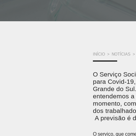
VOCÊ
INÍCIO
>
NOTÍCIAS
>
ESTÁ
O Serviço Soci
AQUI
para Covid-19,
Grande do Sul
entendemos a 
momento, como
dos trabalhado
A previsão é d
O serviço, que come