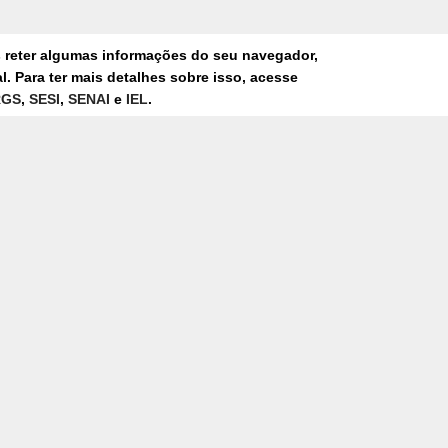
s reter algumas informações do seu navegador,
. Para ter mais detalhes sobre isso, acesse
RGS
,
SESI
,
SENAI
e
IEL
.
30/07/2026
COM FOCO EM SOLUÇÕES PARA A
CONSTRUÇÃO CIVIL, SISTEMA
FIERGS PARTICIPA DA 27ª
CONSTRUSUL
FEIRA
 NEWSLETTER