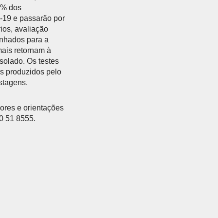
0% dos
-19 e passarão por
ios, avaliação
inhados para a
mais retornam à
solado. Os testes
os produzidos pelo
stagens.
dores e orientações
0 51 8555.