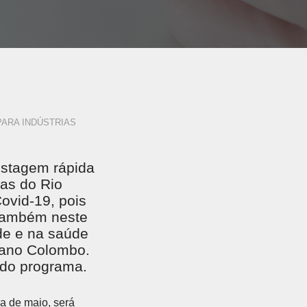
ARA INDÚSTRIAS
testagem rápida
ias do Rio
ovid-19, pois
 também neste
de e na saúde
liano Colombo.
 do programa.
na de maio, será