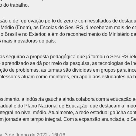
do trabalho.
são e de reprovação perto de zero e com resultados de desta
 Médio (Enem), as Escolas do Sesi-RS já receberam mais de 
 no Brasil e no Exterior, além do reconhecimento do Ministério
s mais inovadoras do país.
as seguirão a proposta pedagógica que já tornou o Sesi-RS re
 aprendizado se dá por meio da pesquisa, as tecnologias de i
lução de problemas, as turmas são divididas em grupos para ince
rofessores atuam como mentores, em apoio aos estudantes na 
timento, a indústria gaúcha ainda colabora com a educação ao
adual e do Plano Nacional de Educação, que destacam a impor
tegral no nível médio. Atualmente, a rede estadual gaúcha con
m jornada em tempo integral. Com a expansão anunciada, o Ses
ra, 3 de Junho de 2022 - 16h16