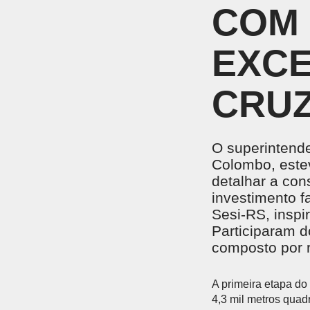
UNIDADES DO SESI
COM 
Locação de Espaços
Encontre nossas unidades.
Parque do SESI
ENSINO MÉDIO
EXCE
Um lugar onde os alunos são instigados a valorizar
conhecimento para garantir mais oportunidades na
vida profissional.
EVENTOS
CRUZ
O superintende
Colombo, estev
AMBIENTE MOODLE EJA
AMBIE
detalhar a con
Ambiente Moodle EJA
Ambiente
investimento 
Sesi-RS, inspi
Participaram 
composto por r
A primeira etapa do
4,3 mil metros quadr