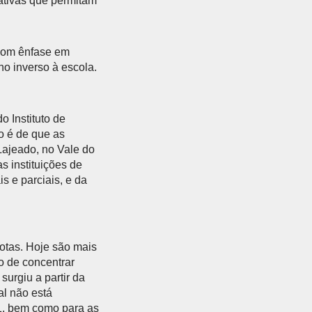
ativas que permitam
 com ênfase em
no inverso à escola.
 Instituto de
o é de que as
Lajeado, no Vale do
s instituições de
s e parciais, e da
otas. Hoje são mais
o de concentrar
urgiu a partir da
al não está
1, bem como para as