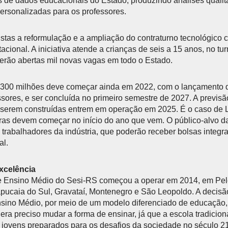
 de dados educacionais do Estado, produzindo análises qualit
personalizadas para os professores.
stas a reformulação e a ampliação do contraturno tecnológico
ional. A iniciativa atende a crianças de seis a 15 anos, no tur
erão abertas mil novas vagas em todo o Estado.
 300 milhões deve começar ainda em 2022, com o lançamento do
ores, e ser concluída no primeiro semestre de 2027. A previsã
 serem construídas entrem em operação em 2025. É o caso de 
ras devem começar no início do ano que vem. O público-alvo da
 trabalhadores da indústria, que poderão receber bolsas integrai
l.
xcelência
de Ensino Médio do Sesi-RS começou a operar em 2014, em Pel
pucaia do Sul, Gravataí, Montenegro e São Leopoldo. A decisã
sino Médio, por meio de um modelo diferenciado de educação, s
era preciso mudar a forma de ensinar, já que a escola tradicion
 jovens preparados para os desafios da sociedade no século 2