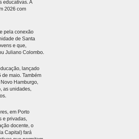
s educativas. A
 em 2026 com
 e pela conexão
nidade de Santa
ovens e que,
mou Juliano Colombo.
 Educação, lançado
25 de maio. Também
e Novo Hamburgo,
, as unidades,
os.
res, em Porto
 e privadas,
ação docente, o
 Capital) fará