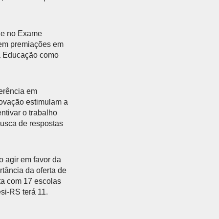
que no Exame
cem premiações em
 da Educação como
ferência em
novação estimulam a
ntivar o trabalho
busca de respostas
 agir em favor da
tância da oferta de
ta com 17 escolas
i-RS terá 11.