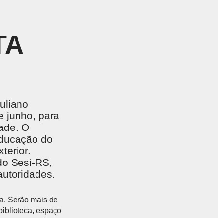
EGADO DAS ENCHENTES DE 2024
AIS SOBRE A SAÚDE
TA
SIMAX Saúde
uliano
e junho, para
UNO EJA E ENSINO MÉDIO
ade. O
educação do
terior.
do Sesi-RS,
 autoridades.
la. Serão mais de
biblioteca, espaço