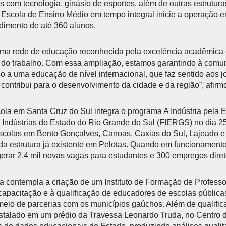
s com tecnologia, ginásio de esportes, além de outras estrutura
 Escola de Ensino Médio em tempo integral inicie a operação
dimento de até 360 alunos.
uma rede de educação reconhecida pela excelência acadêmica
 do trabalho. Com essa ampliação, estamos garantindo à comu
o a uma educação de nível internacional, que faz sentido aos j
ontribui para o desenvolvimento da cidade e da região”, afir
ola em Santa Cruz do Sul integra o programa A Indústria pela
 Indústrias do Estado do Rio Grande do Sul (FIERGS) no dia 
escolas em Bento Gonçalves, Canoas, Caxias do Sul, Lajeado 
a estrutura já existente em Pelotas. Quando em funcionamento
rar 2,4 mil novas vagas para estudantes e 300 empregos diret
a contempla a criação de um Instituto de Formação de Professo
capacitação e à qualificação de educadores de escolas públicas
meio de parcerias com os municípios gaúchos. Além de qualific
stalado em um prédio da Travessa Leonardo Truda, no Centro da