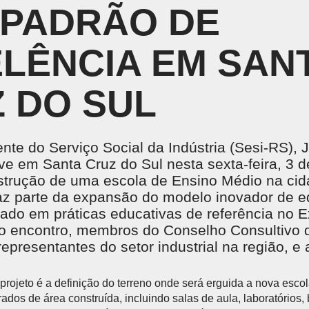
PADRÃO DE
Treinamentos em NR
CENTRAL DO CREDENCIADO
L
Acervo Virtual
Locação de Espaços
INSTITUTO SESI DE FORMAÇÃO DE
M
PROFESSORES
LÊNCIA EM SAN
 o
SE
Um espaço pensado para potencializar a gestão e
formação educacional, com base em pesquisa,
 DO SUL
análise de dados, tecnologia e aprendizagem ativa.
nte do Serviço Social da Indústria (Sesi-RS), J
e em Santa Cruz do Sul nesta sexta-feira, 3 d
NTE DE APRENDIZAGEM LMS
PORTAL DO AL
strução de uma escola de Ensino Médio na cid
 de Aprendizagem LMS
faz parte da expansão do modelo inovador de 
rado em práticas educativas de referência no Ex
do encontro, membros do Conselho Consultivo 
epresentantes do setor industrial na região, e
 projeto é a definição do terreno onde será erguida a nova esco
ados de área construída, incluindo salas de aula, laboratórios, 