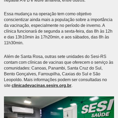
hepatite A e B e febre amarela, entre outros.
Essa mudança na operação tem como objetivo
conscientizar ainda mais a população sobre a importância
da vacinação, especialmente no período de inverno. A
clínica funcionará de segunda a sexta-feira, das 8h às 12h
e das 13h10min às 17h20min, e aos sábados, das 8h às
11h30min.
Além de Santa Rosa, outras sete unidades do Sesi-RS
contam com clínicas de vacinas que oferecem o serviço às
comunidades: Canoas, Panambi, Santa Cruz do Sul,
Bento Gonçalves, Farroupilha, Caxias do Sul e São
Leopoldo. Mais informações podem ser consultadas no
site
clinicadevacinas.sesirs.org.br
.
Anterior
Próx