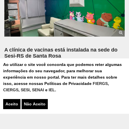
A clínica de vacinas está instalada na sede do
Sesi-RS de Santa Rosa
Foto: Divulgação/Sistema FIERGS
Ao utilizar o site você concorda que podemos reter algumas
informações do seu navegador, para melhorar sua
experiência em nosso portal. Para ter mais detalhes sobre
isso, acesse nossas Políticas de Privacidade
FIERGS
,
CIERGS
,
SESI
,
SENAI
e
IEL
.
Publicado quarta-feira, 1 de Julho de 2026 - 13h13
Aceito
Não Aceito
VACINAÇÃO
SANTA ROSA
REGIÃO NOROESTE
SAÚDE