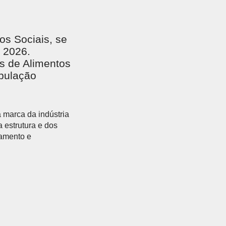
EGADO DAS ENCHENTES DE 2024
AIS SOBRE A SAÚDE
s Sociais, se
SIMAX Saúde
 2026.
s de Alimentos
pulação
 marca da indústria
UNO EJA E ENSINO MÉDIO
 estrutura e dos
jamento e