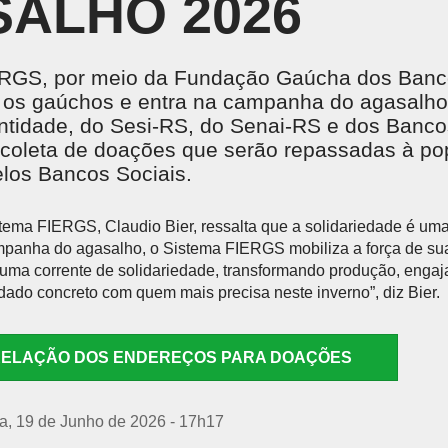
ALHO 2026
Treinamentos em NR
CENTRAL DO CREDENCIADO
L
Acervo Virtual
Locação de Espaços
INSTITUTO SESI DE FORMAÇÃO DE
M
PROFESSORES
 o
RGS, por meio da Fundação Gaúcha dos Banco
SE
Um espaço pensado para potencializar a gestão e
m os gaúchos e entra na campanha do agasalho
formação educacional, com base em pesquisa,
ntidade, do Sesi-RS, do Senai-RS e dos Banco
análise de dados, tecnologia e aprendizagem ativa.
 coleta de doações que serão repassadas à po
los Bancos Sociais.
tema FIERGS, Claudio Bier, ressalta que a solidariedade é uma
NTE DE APRENDIZAGEM LMS
PORTAL DO AL
panha do agasalho, o Sistema FIERGS mobiliza a força de sua
 de Aprendizagem LMS
uma corrente de solidariedade, transformando produção, enga
ado concreto com quem mais precisa neste inverno”, diz Bier.
RELAÇÃO DOS ENDEREÇOS PARA DOAÇÕES
ra, 19 de Junho de 2026 - 17h17