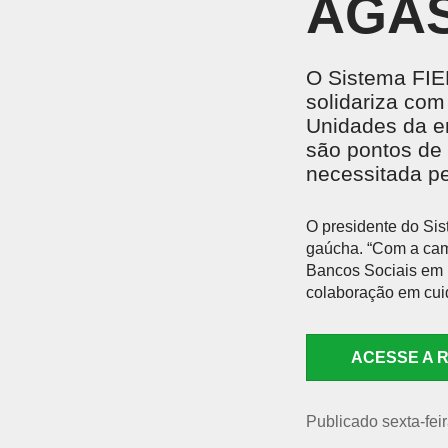
AGAS
UNIDADES DO SESI
Locação de Espaços
Encontre nossas unidades.
Parque do SESI
ENSINO MÉDIO
Um lugar onde os alunos são instigados a valorizar
O Sistema FIE
conhecimento para garantir mais oportunidades na
solidariza co
vida profissional.
EVENTOS
Unidades da e
são pontos de
necessitada pe
O presidente do Sis
AMBIENTE MOODLE EJA
AMBIE
gaúcha. “Com a cam
Ambiente Moodle EJA
Ambiente
Bancos Sociais em 
colaboração em cuid
ACESSE A 
Publicado sexta-fei