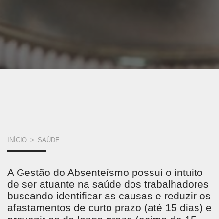
VOCÊ
INÍCIO
>
SAÚDE
ESTÁ
A Gestão do Absenteísmo possui o intuito
AQUI
de ser atuante na saúde dos trabalhadores
buscando identificar as causas e reduzir os
afastamentos de curto prazo (até 15 dias) e