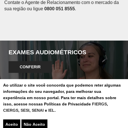
Contate o Agente de Relacionamento com o mercado da
sua região ou ligue
0800 051 8555
.
EXAMES AUDIOMÉTRICOS
CONFERIR
Ao utilizar o site você concorda que podemos reter algumas
informações do seu navegador, para melhorar sua
experiência em nosso portal. Para ter mais detalhes sobre
isso, acesse nossas Políticas de Privacidade
FIERGS
,
CIERGS
,
SESI
,
SENAI
e
IEL
.
PROGRAMA DE CONTROLE MÉDICO
Aceito
Não Aceito