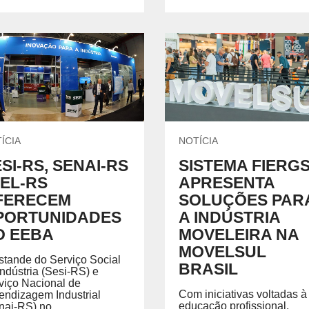
ÍCIA
NOTÍCIA
SI-RS, SENAI-RS
SISTEMA FIERG
IEL-RS
APRESENTA
FERECEM
SOLUÇÕES PAR
PORTUNIDADES
A INDÚSTRIA
O EEBA
MOVELEIRA NA
MOVELSUL
stande do Serviço Social
BRASIL
Indústria (Sesi-RS) e
viço Nacional de
Com iniciativas voltadas à
endizagem Industrial
educação profissional,
nai-RS) no...