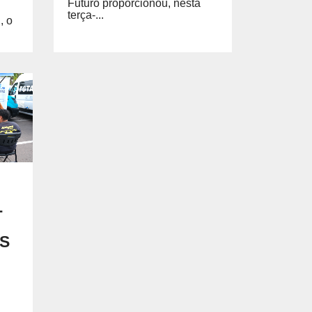
Futuro proporcionou, nesta
terça-...
, o
L
S