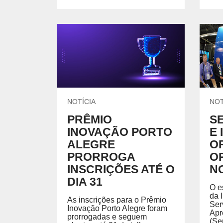
NOTÍCIA
NOT
PRÊMIO
SE
INOVAÇÃO PORTO
E 
ALEGRE
O
PRORROGA
O
INSCRIÇÕES ATÉ O
N
DIA 31
O e
da 
As inscrições para o Prêmio
Ser
Inovação Porto Alegre foram
Apr
prorrogadas e seguem
(Se