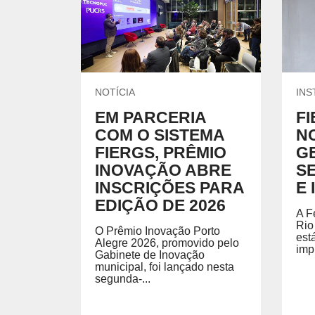
UNIDADES DO SESI
Locação de Espaços
Encontre nossas unidades.
Parque do SESI
ENSINO MÉDIO
Um lugar onde os alunos são instigados a valorizar
conhecimento para garantir mais oportunidades na
vida profissional.
EVENTOS
NOTÍCIA
INS
EM PARCERIA
F
COM O SISTEMA
N
FIERGS, PRÊMIO
G
AMBIENTE MOODLE EJA
AMBIE
INOVAÇÃO ABRE
SE
INSCRIÇÕES PARA
E 
Ambiente Moodle EJA
Ambiente
EDIÇÃO DE 2026
A F
Rio
O Prêmio Inovação Porto
est
Alegre 2026, promovido pelo
imp
Gabinete de Inovação
municipal, foi lançado nesta
segunda-...