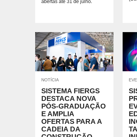
abertas até 31 de julho.
NOTÍCIA
EV
SISTEMA FIERGS
S
DESTACA NOVA
P
PÓS-GRADUAÇÃO
E
E AMPLIA
E
OFERTAS PARA A
I
CADEIA DA
T
CONSTRUÇÃO
I