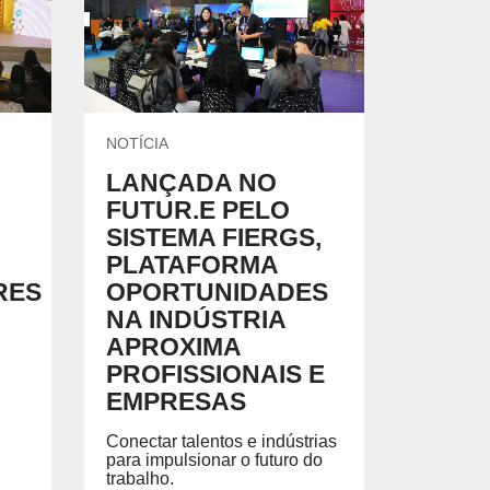
EGADO DAS ENCHENTES DE 2024
AIS SOBRE A SAÚDE
SIMAX Saúde
NOTÍCIA
LANÇADA NO
FUTUR.E PELO
SISTEMA FIERGS,
UNO EJA E ENSINO MÉDIO
PLATAFORMA
RES
OPORTUNIDADES
NA INDÚSTRIA
APROXIMA
PROFISSIONAIS E
EMPRESAS
Conectar talentos e indústrias
para impulsionar o futuro do
trabalho.