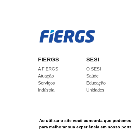
FIERGS
SESI
A FIERGS
O SESI
Atuação
Saúde
Serviços
Educação
Indústria
Unidades
Ao utilizar o site você concorda que podemo
© Todos os direitos reservados.
para melhorar sua experiência em nosso portal