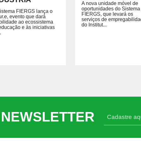
A nova unidade móvel de
oportunidades do Sistema
istema FIERGS lança o
FIERGS, que levará os
ur.e, evento que dará
serviços de empregabilid
ibilidade ao ecossistema
do Institut...
educação e às iniciativas
.
 NEWSLETTER