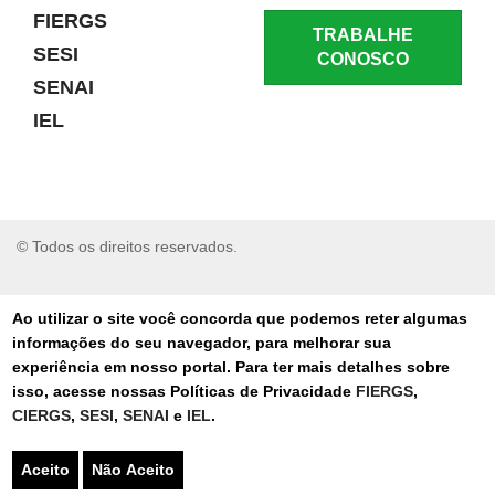
FIERGS
TRABALHE
SESI
CONOSCO
SENAI
IEL
© Todos os direitos reservados.
RELATAR UM PROBLEMA
Ao utilizar o site você concorda que podemos reter algumas
informações do seu navegador, para melhorar sua
AUTO-ATENDIMENTO
experiência em nosso portal. Para ter mais detalhes sobre
isso, acesse nossas Políticas de Privacidade
FIERGS
,
PORTAL DE COMPRAS
CIERGS
,
SESI
,
SENAI
e
IEL
.
TERMOS DE USO
Aceito
Não Aceito