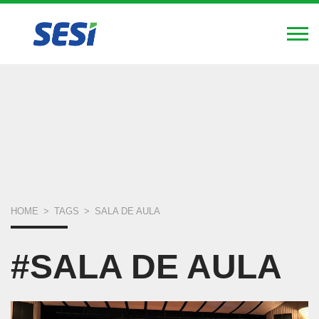
FIERGS
SESI
SENAI
IEL
Alte
Nav
Pular
para
o
conteúdo
principal
VOCÊ
HOME
>
TAGS
>
SALA DE AULA
ESTÁ
#SALA DE AULA
AQUI