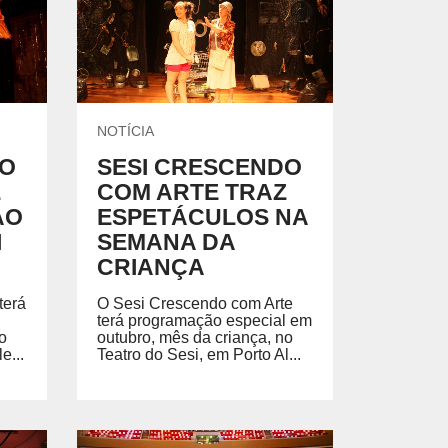
EGADO DAS ENCHENTES DE 2024
AIS SOBRE A SAÚDE
SIMAX Saúde
NOTÍCIA
DO
SESI CRESCENDO
Z
COM ARTE TRAZ
AO
ESPETÁCULOS NA
UNO EJA E ENSINO MÉDIO
I
SEMANA DA
CRIANÇA
terá
O Sesi Crescendo com Arte
terá programação especial em
o
outubro, mês da criança, no
e...
Teatro do Sesi, em Porto Al...