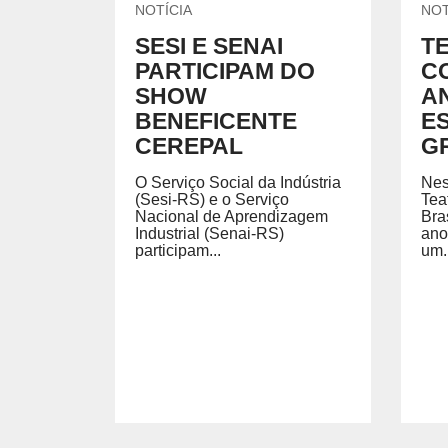
NOTÍCIA
NOT
SESI E SENAI
T
PARTICIPAM DO
C
SHOW
A
BENEFICENTE
E
CEREPAL
G
O Serviço Social da Indústria
Nes
(Sesi-RS) e o Serviço
Tea
Nacional de Aprendizagem
Bra
Industrial (Senai-RS)
ano
participam...
um.