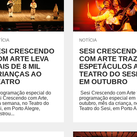
Treinamentos em NR
CENTRAL DO CREDENCIADO
L
Acervo Virtual
Locação de Espaços
INSTITUTO SESI DE FORMAÇÃO DE
M
PROFESSORES
 o
SE
Um espaço pensado para potencializar a gestão e
formação educacional, com base em pesquisa,
ÍCIA
NOTÍCIA
análise de dados, tecnologia e aprendizagem ativa.
ESI CRESCENDO
SESI CRESCEN
OM ARTE LEVA
COM ARTE TRA
IS DE 8 MIL
ESPETÁCULOS 
NTE DE APRENDIZAGEM LMS
PORTAL DO AL
RIANÇAS AO
TEATRO DO SES
EATRO
EM OUTUBRO
 de Aprendizagem LMS
rogramação especial do
Sesi Crescendo com Arte 
i Crescendo com Arte,
programação especial em
a semana, no Teatro do
outubro, mês da criança, n
i, em Porto Alegre,
Teatro do Sesi, em Porto Al
strou...