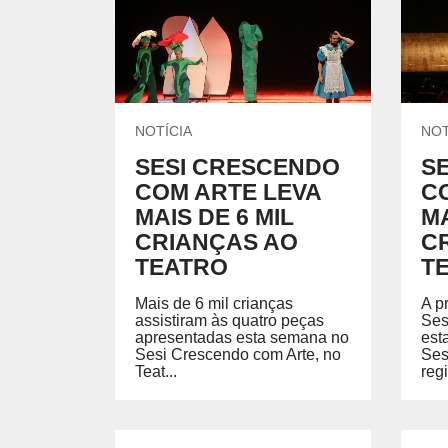
UNIDADES DO SESI
Locação de Espaços
Encontre nossas unidades.
Parque do SESI
ENSINO MÉDIO
Um lugar onde os alunos são instigados a valorizar
conhecimento para garantir mais oportunidades na
vida profissional.
EVENTOS
NOTÍCIA
NOT
SESI CRESCENDO
S
COM ARTE LEVA
C
MAIS DE 6 MIL
MA
AMBIENTE MOODLE EJA
AMBIE
CRIANÇAS AO
C
TEATRO
T
Ambiente Moodle EJA
Ambiente
Mais de 6 mil crianças
A p
assistiram às quatro peças
Ses
apresentadas esta semana no
est
Sesi Crescendo com Arte, no
Ses
Teat...
regi