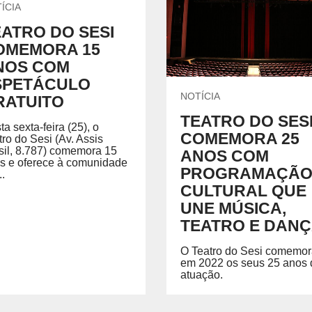
ÍCIA
EATRO DO SESI
OMEMORA 15
NOS COM
SPETÁCULO
NOTÍCIA
RATUITO
TEATRO DO SES
ta sexta-feira (25), o
COMEMORA 25
tro do Sesi (Av. Assis
sil, 8.787) comemora 15
ANOS COM
s e oferece à comunidade
PROGRAMAÇÃ
..
CULTURAL QUE
UNE MÚSICA,
TEATRO E DAN
O Teatro do Sesi comemo
em 2022 os seus 25 anos 
atuação.