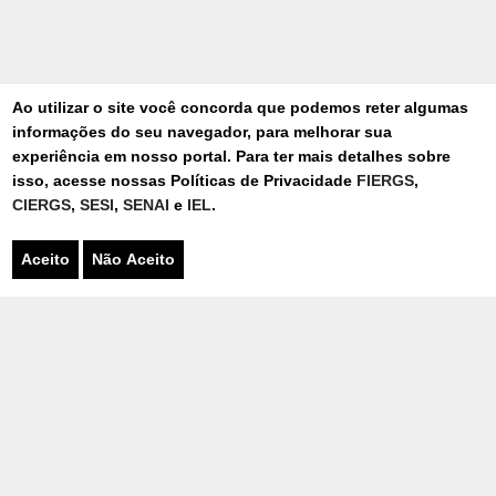
Ao utilizar o site você concorda que podemos reter algumas
informações do seu navegador, para melhorar sua
experiência em nosso portal. Para ter mais detalhes sobre
isso, acesse nossas Políticas de Privacidade
FIERGS
,
CIERGS
,
SESI
,
SENAI
e
IEL
.
FALE CONOSCO
Aceito
Não Aceito
Para entrar em contato, preencha o
formulário
Nome