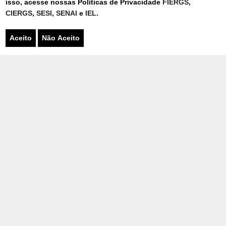
isso, acesse nossas Políticas de Privacidade
FIERGS
,
CIERGS
,
SESI
,
SENAI
e
IEL
.
Aceito
Não Aceito
FALE CONOSCO
Para entrar em contato, preencha o
formulário