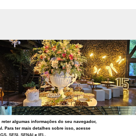
s reter algumas informações do seu navegador,
. Para ter mais detalhes sobre isso, acesse
RGS
,
SESI
,
SENAI
e
IEL
.