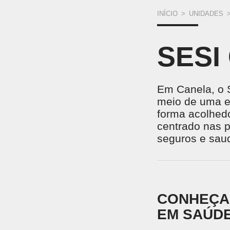
VOCÊ
INÍCIO
>
UNIDADES
ESTÁ
SESI
AQUI
Em Canela, o 
meio de uma e
forma acolhedo
centrado nas 
seguros e saud
CONHEÇA 
EM SAÚDE