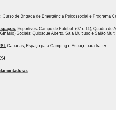
l:
Curso de Brigada de Emergência Psicossocial
e
Programa Cui
Espaços:
Esportivos: Campo de Futebol (07 e 11), Quadra de A
(Ginásio) Sociais: Quiosque Aberto, Sala Multiuso e Salão Mult
SI:
Cabanas, Espaço para Camping e Espaço para trailer
ESI
lamentadoras