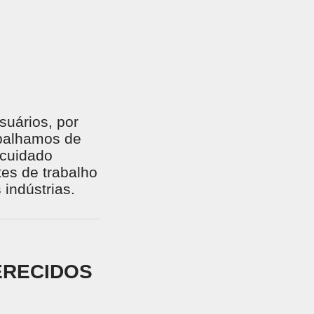
uários, por
abalhamos de
 cuidado
es de trabalho
 indústrias.
ERECIDOS