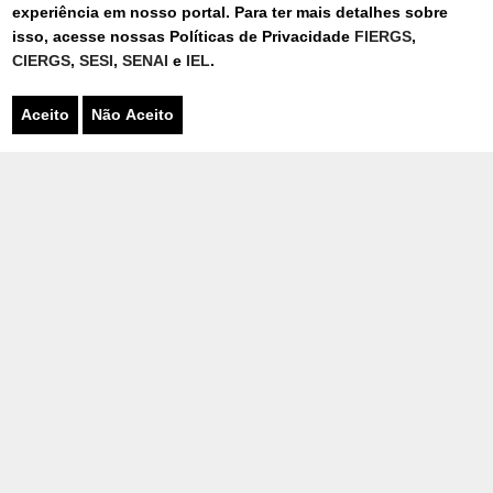
FALE CONOSCO
experiência em nosso portal. Para ter mais detalhes sobre
isso, acesse nossas Políticas de Privacidade
FIERGS
,
CIERGS
,
SESI
,
SENAI
e
IEL
.
Para entrar em contato, preencha o
formulário
Aceito
Não Aceito
Nome
*
E-
mail
*
Cidade
*
Telefone
*