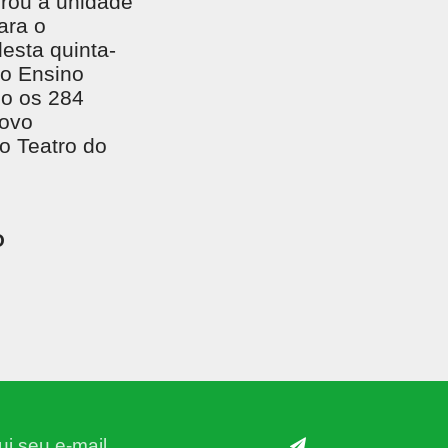
urou a unidade
ara o
esta quinta-
no Ensino
do os 284
Novo
o Teatro do
O