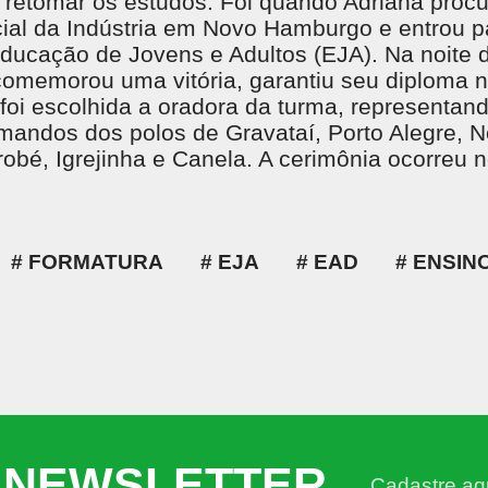
 retomar os estudos. Foi quando Adriana proc
ial da Indústria em Novo Hamburgo e entrou p
ucação de Jovens e Adultos (EJA). Na noite d
a comemorou uma vitória, garantiu seu diploma 
foi escolhida a oradora da turma, representan
mandos dos polos de Gravataí, Porto Alegre, 
bé, Igrejinha e Canela. A cerimônia ocorreu n
FORMATURA
EJA
EAD
ENSIN
 NEWSLETTER