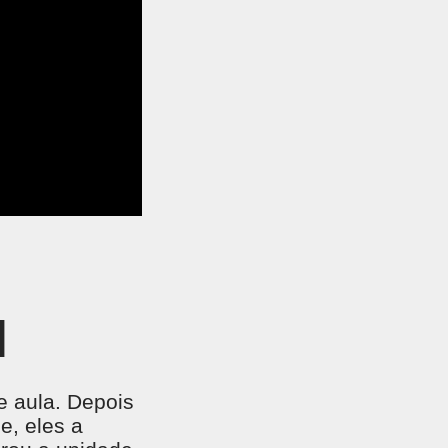
EGADO DAS ENCHENTES DE 2024
AIS SOBRE A SAÚDE
SIMAX Saúde
UNO EJA E ENSINO MÉDIO
I
e aula. Depois
e, eles a