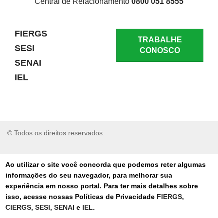
Central de Relacionamento
0800 051 8555
FIERGS
TRABALHE
SESI
CONOSCO
SENAI
IEL
© Todos os direitos reservados.
RELATAR UM PROBLEMA
Ao utilizar o site você concorda que podemos reter algumas
informações do seu navegador, para melhorar sua
AUTO-ATENDIMENTO
experiência em nosso portal. Para ter mais detalhes sobre
isso, acesse nossas Políticas de Privacidade
FIERGS
,
PORTAL DE COMPRAS
CIERGS
,
SESI
,
SENAI
e
IEL
.