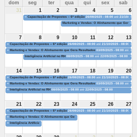
dom
seg
ter
qua
qui
sex
sab
31
1
2
3
4
5
6
«
Capacitação de Prepostos – 6ª edição
26/08/2025 - 08:00
até
21/10/2025 
»
Marketing e Vendas: O Alinhamento que Gera Res
»
7
8
9
10
11
12
13
«
Capacitação de Prepostos – 6ª edição
26/08/2025 - 08:00
até
21/10/2025 - 08:00
»
«
Marketing e Vendas: O Alinhamento que Gera Resultados
03/09/2025 - 08:00
até
24/0
»
Inteligência Artificial no RH
08/09/2025 - 08:00
até
22/09/2025 - 08:00
»
14
15
16
17
18
19
20
«
Capacitação de Prepostos – 6ª edição
26/08/2025 - 08:00
até
21/10/2025 - 08:00
»
«
Marketing e Vendas: O Alinhamento que Gera Resultados
03/09/2025 - 08:00
até
24/0
»
«
Inteligência Artificial no RH
08/09/2025 - 08:00
até
22/09/2025 - 08:00
»
21
22
23
24
25
26
27
«
Capacitação de Prepostos – 6ª edição
26/08/2025 - 08:00
até
21/10/2025 - 08:00
»
«
Marketing e Vendas: O Alinhamento que Gera Resultados
03/09/2025 - 08:00
até
24/0
«
Inteligência Artificial no RH
08/09/2025 - 08:00
até
22/09/2025 - 08:00