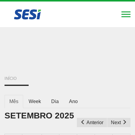
FIERGS
SESI
SENAI
IEL
Alte
Nav
Pular
para
o
conteúdo
principal
VOCÊ
INÍCIO
ESTÁ
ABAS
AQUI
Mês
(aba
Week
Dia
Ano
ativa)
PRIMÁRIAS
SETEMBRO 2025
Anterior
Next