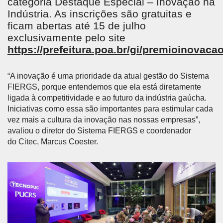
categoria Destaque Especial – Inovação na
Indústria. As inscrições são gratuitas e
ficam abertas até 15 de julho
exclusivamente pelo site
https://prefeitura.poa.br/gi/premioinovaca
“A inovação é uma prioridade da atual gestão do Sistema
FIERGS, porque entendemos que ela está diretamente
ligada à competitividade e ao futuro da indústria gaúcha.
Iniciativas como essa são importantes para estimular cada
vez mais a cultura da inovação nas nossas empresas”,
avaliou o diretor do Sistema FIERGS e coordenador
do Citec, Marcus Coester.
Anterior
Próx