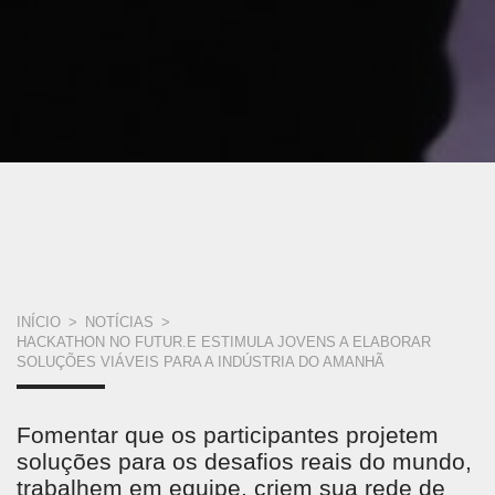
VOCÊ
INÍCIO
>
NOTÍCIAS
>
HACKATHON NO FUTUR.E ESTIMULA JOVENS A ELABORAR
ESTÁ
SOLUÇÕES VIÁVEIS PARA A INDÚSTRIA DO AMANHÃ
AQUI
Fomentar que os participantes projetem
soluções para os desafios reais do mundo,
trabalhem em equipe, criem sua rede de