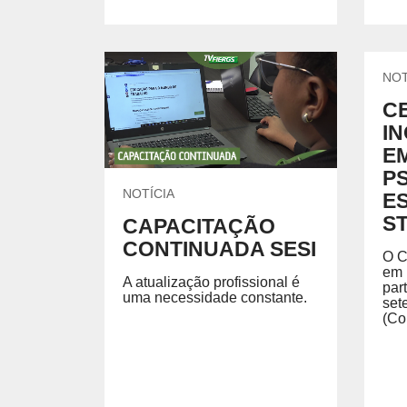
NOT
C
I
E
P
NOTÍCIA
E
S
CAPACITAÇÃO
CONTINUADA SESI
O C
em 
A atualização profissional é
par
uma necessidade constante.
set
(Co