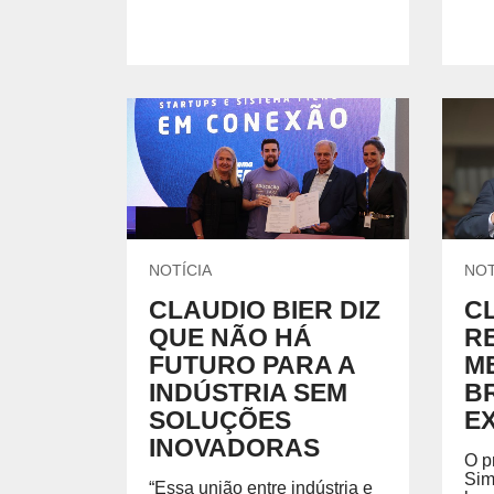
NOTÍCIA
NOT
CLAUDIO BIER DIZ
C
QUE NÃO HÁ
R
FUTURO PARA A
M
INDÚSTRIA SEM
B
SOLUÇÕES
E
INOVADORAS
O p
Sim
“Essa união entre indústria e