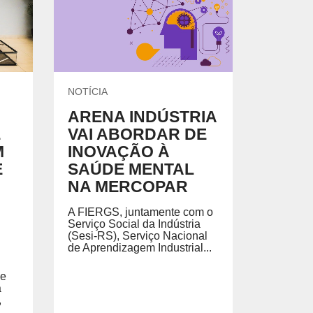
EGADO DAS ENCHENTES DE 2024
AIS SOBRE A SAÚDE
SIMAX Saúde
NOTÍCIA
ARENA INDÚSTRIA
E
VAI ABORDAR DE
M
INOVAÇÃO À
UNO EJA E ENSINO MÉDIO
E
SAÚDE MENTAL
NA MERCOPAR
A FIERGS, juntamente com o
Serviço Social da Indústria
(Sesi-RS), Serviço Nacional
de Aprendizagem Industrial...
de
a
,