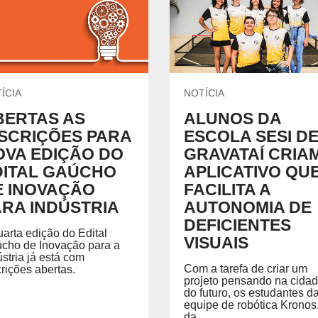
Treinamentos em NR
CENTRAL DO CREDENCIADO
L
Acervo Virtual
Locação de Espaços
INSTITUTO SESI DE FORMAÇÃO DE
M
PROFESSORES
 o
SE
Um espaço pensado para potencializar a gestão e
formação educacional, com base em pesquisa,
ÍCIA
NOTÍCIA
análise de dados, tecnologia e aprendizagem ativa.
BERTAS AS
ALUNOS DA
NSCRIÇÕES PARA
ESCOLA SESI D
OVA EDIÇÃO DO
GRAVATAÍ CRIA
NTE DE APRENDIZAGEM LMS
PORTAL DO AL
DITAL GAÚCHO
APLICATIVO QU
E INOVAÇÃO
FACILITA A
 de Aprendizagem LMS
ARA INDÚSTRIA
AUTONOMIA DE
DEFICIENTES
uarta edição do Edital
VISUAIS
cho de Inovação para a
ústria já está com
Com a tarefa de criar um
crições abertas.
projeto pensando na cida
do futuro, os estudantes d
equipe de robótica Kronos
da...