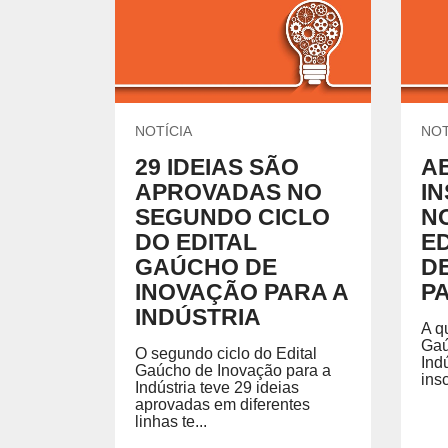
UNIDADES DO SESI
Locação de Espaços
Encontre nossas unidades.
Parque do SESI
ENSINO MÉDIO
Um lugar onde os alunos são instigados a valorizar
conhecimento para garantir mais oportunidades na
vida profissional.
EVENTOS
NOTÍCIA
NOT
29 IDEIAS SÃO
A
APROVADAS NO
I
SEGUNDO CICLO
N
AMBIENTE MOODLE EJA
AMBIE
DO EDITAL
E
GAÚCHO DE
D
Ambiente Moodle EJA
Ambiente
INOVAÇÃO PARA A
P
INDÚSTRIA
A q
Gaú
O segundo ciclo do Edital
Ind
Gaúcho de Inovação para a
ins
Indústria teve 29 ideias
aprovadas em diferentes
linhas te...