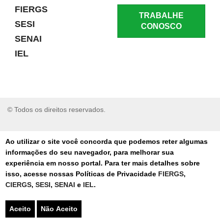
FIERGS
TRABALHE
SESI
CONOSCO
SENAI
IEL
© Todos os direitos reservados.
RELATAR UM PROBLEMA
Ao utilizar o site você concorda que podemos reter algumas
informações do seu navegador, para melhorar sua
AUTO-ATENDIMENTO
experiência em nosso portal. Para ter mais detalhes sobre
isso, acesse nossas Políticas de Privacidade
FIERGS
,
PORTAL DE COMPRAS
CIERGS
,
SESI
,
SENAI
e
IEL
.
TERMOS DE USO
Aceito
Não Aceito