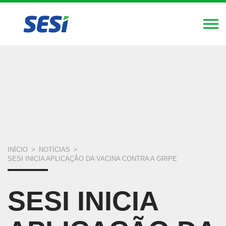
FIERGS
SESI
SENAI
IEL
Alte
Nav
Pular
para
o
conteúdo
principal
VOCÊ
INÍCIO
>
NOTÍCIAS
>
SESI INICIA APLICAÇÃO DA VACINA CONTRA A GRIPE
ESTÁ
AQUI
SESI INICIA