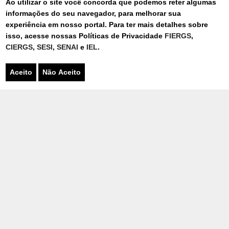
Ao utilizar o site você concorda que podemos reter algumas
informações do seu navegador, para melhorar sua
experiência em nosso portal. Para ter mais detalhes sobre
isso, acesse nossas Políticas de Privacidade
FIERGS
,
CONTATO
CIERGS
,
SESI
,
SENAI
e
IEL
.
Aceito
Não Aceito
FALE CONOSCO
Para entrar em contato, preencha o
formulário