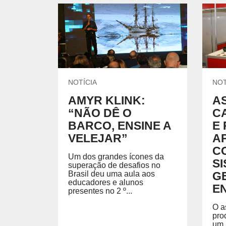
NOTÍCIA
NOT
AMYR KLINK:
A
“NÃO DÊ O
C
BARCO, ENSINE A
E 
VELEJAR”
A
C
Um dos grandes ícones da
S
superação de desafios no
Brasil deu uma aula aos
G
educadores e alunos
E
presentes no 2 º...
O a
pro
um 