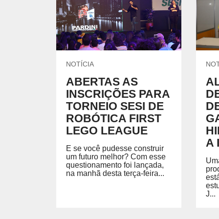
UNIDADES DO SESI
Locação de Espaços
Encontre nossas unidades.
Parque do SESI
ENSINO MÉDIO
Um lugar onde os alunos são instigados a valorizar
conhecimento para garantir mais oportunidades na
vida profissional.
EVENTOS
NOTÍCIA
NOT
ABERTAS AS
A
INSCRIÇÕES PARA
D
TORNEIO SESI DE
D
AMBIENTE MOODLE EJA
AMBIE
ROBÓTICA FIRST
G
LEGO LEAGUE
H
Ambiente Moodle EJA
Ambiente
A 
E se você pudesse construir
um futuro melhor? Com esse
Uma
questionamento foi lançada,
pro
na manhã desta terça-feira...
est
est
J...