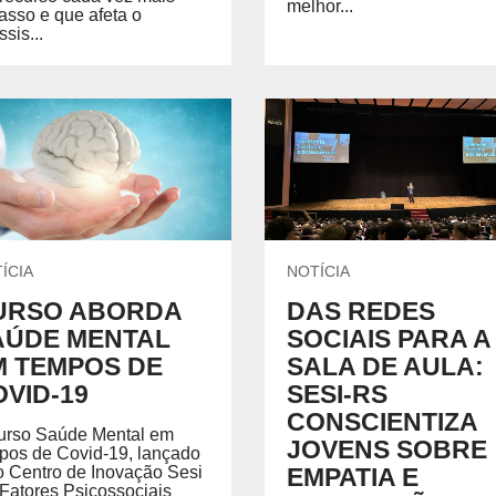
melhor...
asso e que afeta o
sis...
ÍCIA
NOTÍCIA
URSO ABORDA
DAS REDES
AÚDE MENTAL
SOCIAIS PARA A
M TEMPOS DE
SALA DE AULA:
VID-19
SESI-RS
CONSCIENTIZA
urso Saúde Mental em
JOVENS SOBRE
pos de Covid-19, lançado
o Centro de Inovação Sesi
EMPATIA E
Fatores Psicossociais