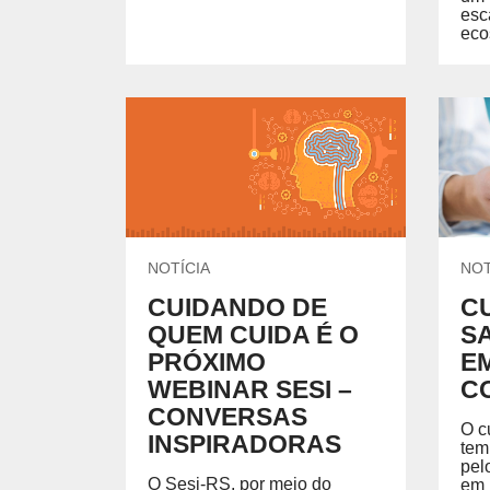
esc
ecos
NOTÍCIA
NOT
CUIDANDO DE
C
QUEM CUIDA É O
S
PRÓXIMO
E
WEBINAR SESI –
CO
CONVERSAS
O c
INSPIRADORAS
tem
pel
O Sesi-RS, por meio do
em 