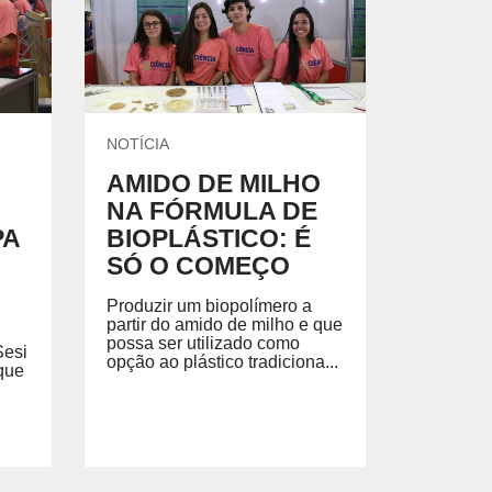
EGADO DAS ENCHENTES DE 2024
AIS SOBRE A SAÚDE
SIMAX Saúde
NOTÍCIA
AMIDO DE MILHO
NA FÓRMULA DE
PA
BIOPLÁSTICO: É
UNO EJA E ENSINO MÉDIO
SÓ O COMEÇO
Produzir um biopolímero a
partir do amido de milho e que
possa ser utilizado como
Sesi
opção ao plástico tradiciona...
que