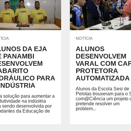
Treinamentos em NR
CENTRAL DO CREDENCIADO
L
Acervo Virtual
Locação de Espaços
INSTITUTO SESI DE FORMAÇÃO DE
M
PROFESSORES
 o
SE
Um espaço pensado para potencializar a gestão e
formação educacional, com base em pesquisa,
ÍCIA
NOTÍCIA
análise de dados, tecnologia e aprendizagem ativa.
LUNOS DA EJA
ALUNOS
E PANAMBI
DESENVOLVEM
ESENVOLVEM
VARAL COM CA
NTE DE APRENDIZAGEM LMS
PORTAL DO AL
ABARITO
PROTETORA
IDRÁULICO PARA
AUTOMATIZADA
 de Aprendizagem LMS
INDÚSTRIA
Alunos da Escola Sesi de
Pelotas trouxeram para o 
 solução para aumentar a
com@Ciência um projeto 
dutividade na indústria
pretende resolver um
á sendo desenvolvida por
problem...
udantes da Educação de