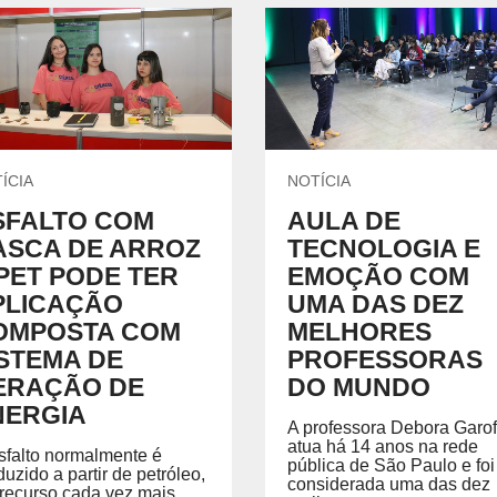
ÍCIA
NOTÍCIA
SFALTO COM
AULA DE
ASCA DE ARROZ
TECNOLOGIA E
PET PODE TER
EMOÇÃO COM
PLICAÇÃO
UMA DAS DEZ
OMPOSTA COM
MELHORES
ISTEMA DE
PROFESSORAS
ERAÇÃO DE
DO MUNDO
NERGIA
A professora Debora Garof
atua há 14 anos na rede
sfalto normalmente é
pública de São Paulo e foi
duzido a partir de petróleo,
considerada uma das dez
recurso cada vez mais